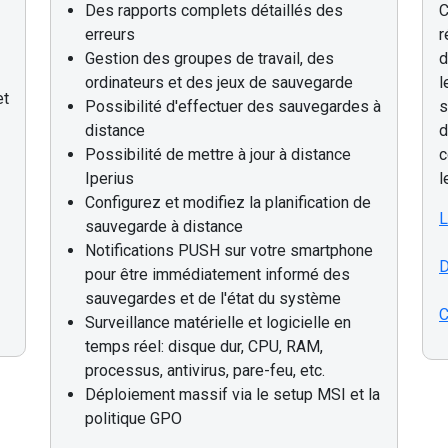
Des rapports complets détaillés des
C
erreurs
r
Gestion des groupes de travail, des
d
ordinateurs et des jeux de sauvegarde
l
et
Possibilité d'effectuer des sauvegardes à
s
distance
d
Possibilité de mettre à jour à distance
c
Iperius
l
Configurez et modifiez la planification de
L
sauvegarde à distance
Notifications PUSH sur votre smartphone
D
pour être immédiatement informé des
sauvegardes et de l'état du système
C
Surveillance matérielle et logicielle en
temps réel: disque dur, CPU, RAM,
processus, antivirus, pare-feu, etc.
Déploiement massif via le setup MSI et la
politique GPO