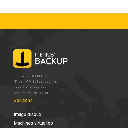
2012-2026 ©
Enter Srl
N° de T.V.A IT01524500442
Tous droits réservés
-
-
-
-
-
COM
IT
DE
FR
ES
NL
Solutions
Image disque
Machines virtuelles