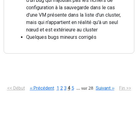
d'un bug qui n'ajoutait pas les fichiers de
configuration à la sauvegarde dans le cas
d'une VM présente dans la liste d'un cluster,
mais qui n'appartient en réalité qu'à un seul
nœud et est extérieure au cluster
Quelques bugs mineurs corrigés
<< Début
‹‹ Précédent
1
2
3
4
5
Suivant ››
Fin >>
... sur 28