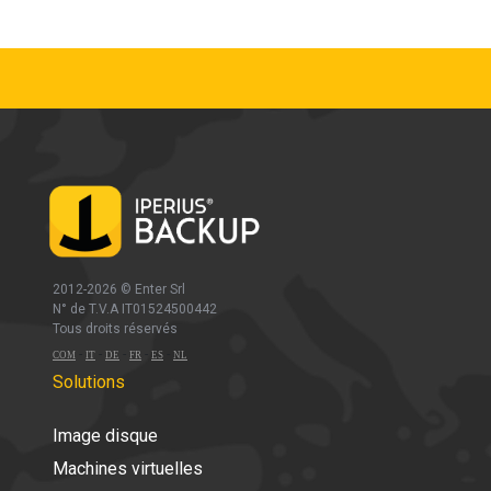
2012-2026 ©
Enter Srl
N° de T.V.A IT01524500442
Tous droits réservés
-
-
-
-
-
COM
IT
DE
FR
ES
NL
Solutions
Image disque
Machines virtuelles