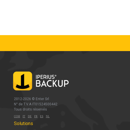
2012-2026 ©
Enter Srl
N° de T.V.A IT01524500442
Tous droits réservés
-
-
-
-
-
COM
IT
DE
FR
ES
NL
Solutions