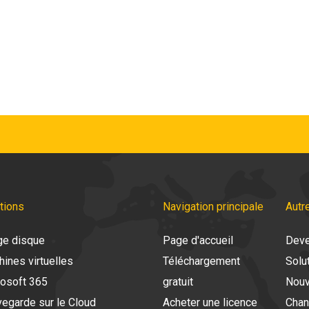
tions
Navigation principale
Autr
ge disque
Page d'accueil
Deve
ines virtuelles
Téléchargement
Solu
osoft 365
gratuit
Nouv
egarde sur le Cloud
Acheter une licence
Cha