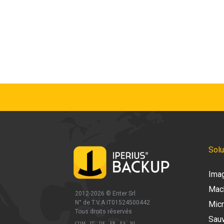
Solu
Ima
Mach
2012-2026 ©
Enter Srl
N° de T.V.A IT01524500442
Micr
Tous droits réservés
Sauv
-
-
-
-
-
COM
IT
DE
FR
ES
NL