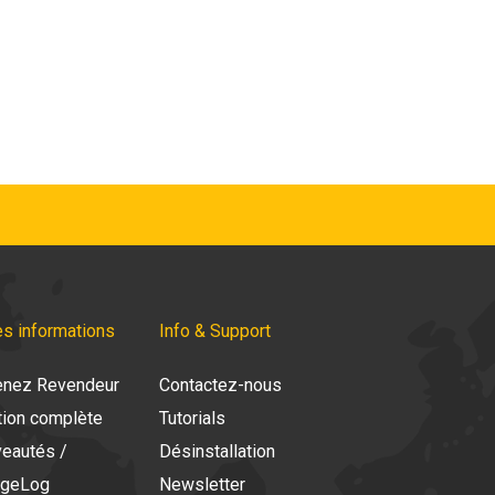
es informations
Info & Support
nez Revendeur
Contactez-nous
tion complète
Tutorials
eautés /
Désinstallation
ngeLog
Newsletter