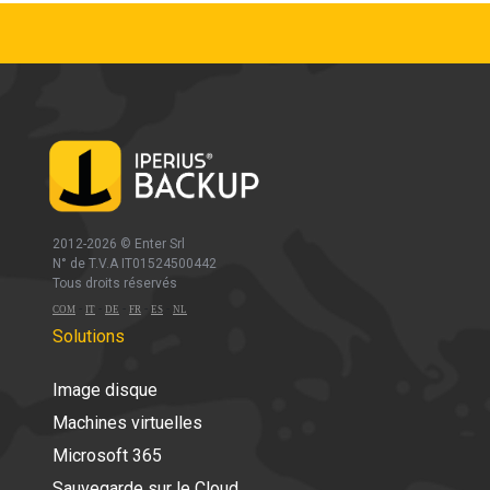
2012-2026 ©
Enter Srl
N° de T.V.A IT01524500442
Tous droits réservés
-
-
-
-
-
COM
IT
DE
FR
ES
NL
Solutions
Image disque
Machines virtuelles
Microsoft 365
Sauvegarde sur le Cloud