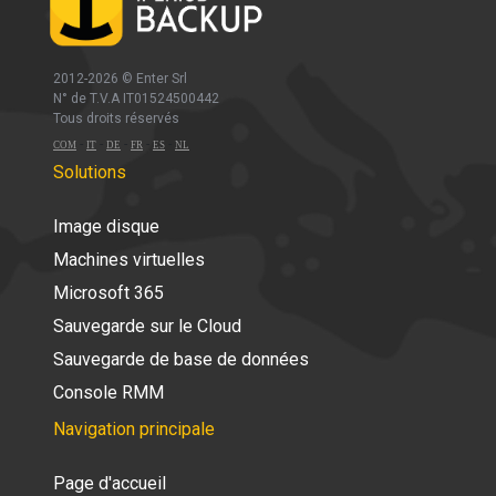
2012-2026 ©
Enter Srl
N° de T.V.A IT01524500442
Tous droits réservés
-
-
-
-
-
COM
IT
DE
FR
ES
NL
Solutions
Image disque
Machines virtuelles
Microsoft 365
Sauvegarde sur le Cloud
Sauvegarde de base de données
Console RMM
Navigation principale
Page d'accueil